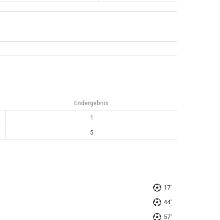
Endergebnis
1
5
17'
44'
57'